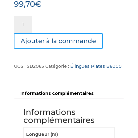
99,70
€
quantité
de
Élingues
Ajouter à la commande
Plates
B6001
UGS :
SB2065
Catégorie :
Élingues Plates B6000
Informations complémentaires
Informations
complémentaires
Longueur (m)