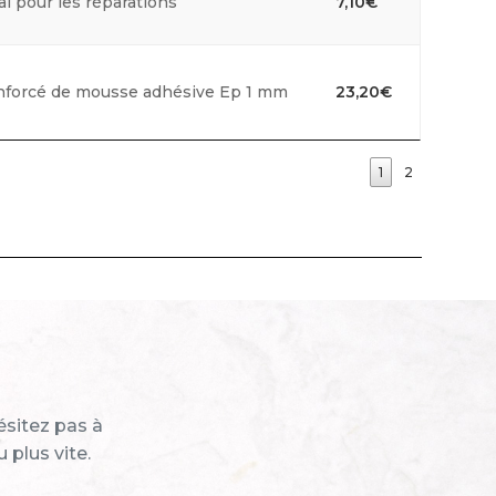
al pour les réparations
7,10
€
forcé de mousse adhésive Ep 1 mm
23,20
€
1
2
ésitez pas à
 plus vite.