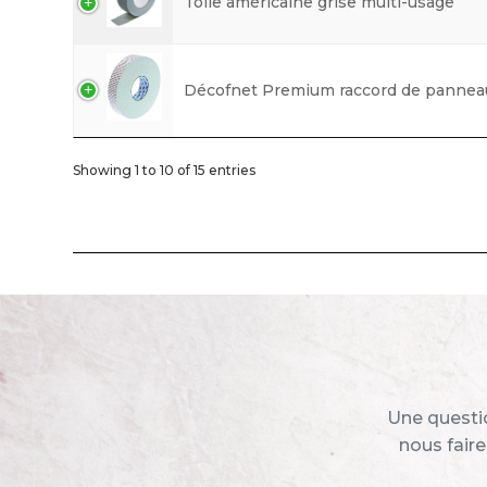
Toile américaine grise multi-usage
Décofnet Premium raccord de panneau
Showing 1 to 10 of 15 entries
Une questio
nous faire