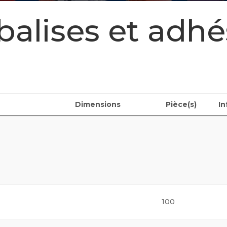
alises et adhé
Dimensions
Pièce(s)
In
100