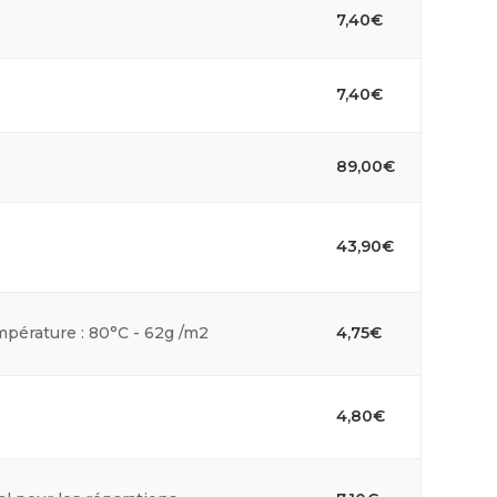
7,40
€
7,40
€
89,00
€
43,90
€
pérature : 80°C - 62g /m2
4,75
€
4,80
€