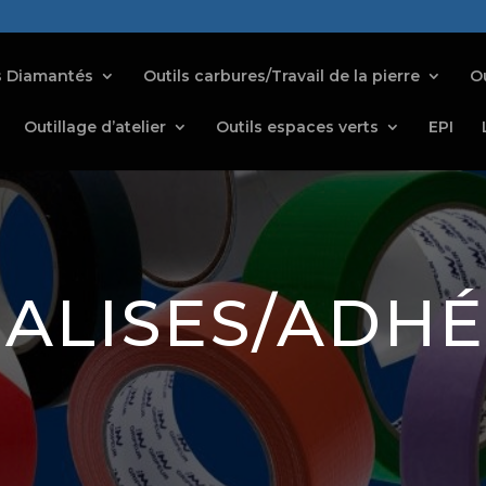
s Diamantés
Outils carbures/Travail de la pierre
Ou
Outillage d’atelier
Outils espaces verts
EPI
ALISES/ADHÉ