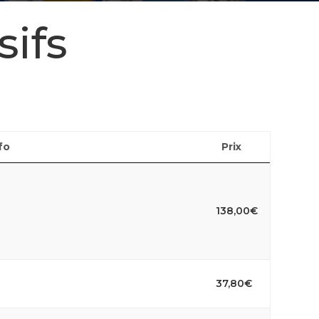
sifs
fo
Prix
138,00
€
37,80
€