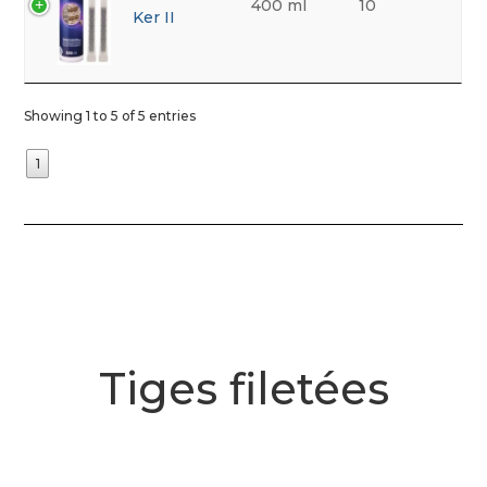
400 ml
10
Ker II
Showing 1 to 5 of 5 entries
1
Tiges filetées