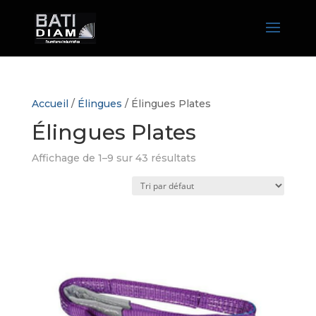
Accueil
/
Élingues
/ Élingues Plates
Élingues Plates
Affichage de 1–9 sur 43 résultats