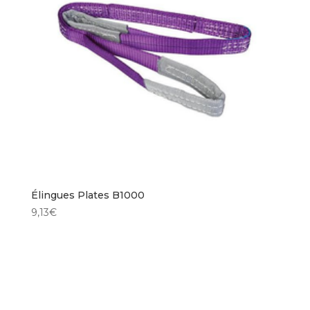
Élingues Plates B1000
9,13
€