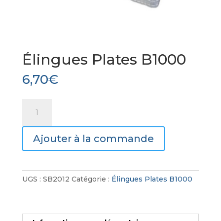
Élingues Plates B1000
6,70
€
quantité
de
Élingues
Ajouter à la commande
Plates
B1000
UGS :
SB2012
Catégorie :
Élingues Plates B1000