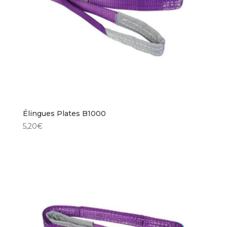
Élingues Plates B1000
5,20
€