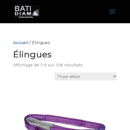
Accueil
/ Élingues
Élingues
Affichage de 1–9 sur 108 résultats