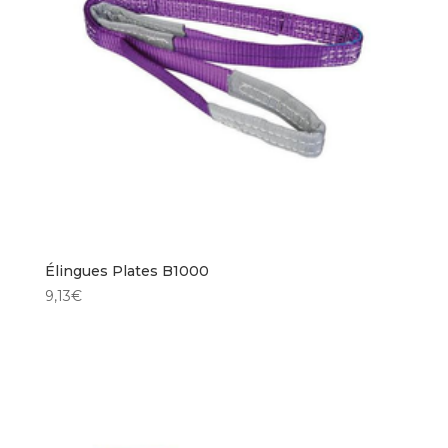
Élingues Plates B1000
9,13
€