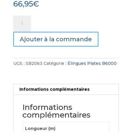
66,95
€
quantité
de
Élingues
Ajouter à la commande
Plates
B6000
UGS :
SB2063
Catégorie :
Élingues Plates B6000
Informations complémentaires
Informations
complémentaires
Longueur (m)