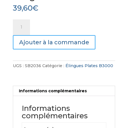
39,60
€
quantité
de
Élingues
Ajouter à la commande
Plates
B3000
UGS :
SB2036
Catégorie :
Élingues Plates B3000
Informations complémentaires
Informations
complémentaires