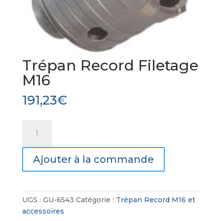
Trépan Record Filetage
M16
191,23
€
quantité
de
Trépan
Ajouter à la commande
Record
Filetage
M16
UGS :
GU-6543
Catégorie :
Trépan Record M16 et
accessoires