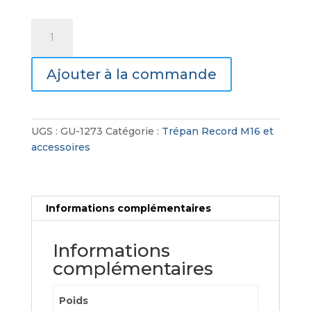
quantité
de
Porte
Ajouter à la commande
Trépan
SDS+
UGS :
GU-1273
Catégorie :
Trépan Record M16 et
accessoires
Informations complémentaires
Informations
complémentaires
Poids