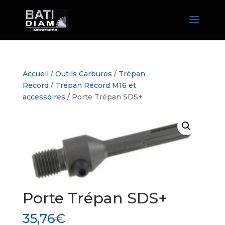
Accueil
/
Outils Carbures
/
Trépan
Record
/
Trépan Record M16 et
accessoires
/ Porte Trépan SDS+
Porte Trépan SDS+
35,76
€