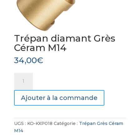
Trépan diamant Grès
Céram M14
34,00
€
quantité
de
Trépan
Ajouter à la commande
diamant
Grès
Céram
M14
UGS :
KO-KXP018
Catégorie :
Trépan Grès Céram
M14