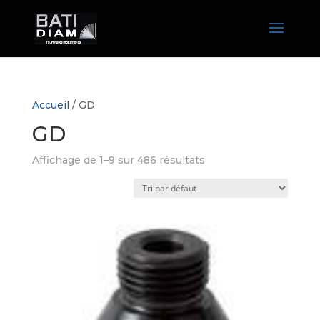
Accueil
/ GD
GD
Affichage de 1–9 sur 486 résultats