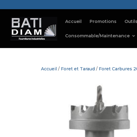
Accueil
Promotions
Outil
Consommable/Maintenance
Accueil
/
Foret et Taraud
/
Foret Carbures 2