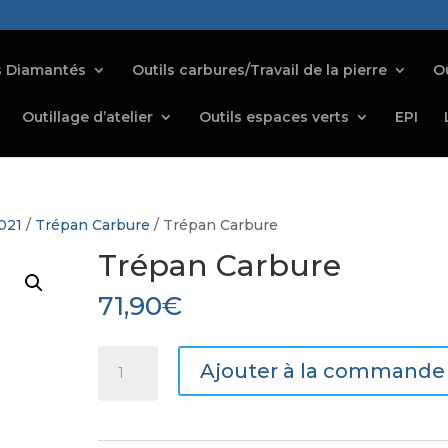
s Diamantés
Outils carbures/Travail de la pierre
Ou
Outillage d’atelier
Outils espaces verts
EPI
021
/
Trépan Carbure
/ Trépan Carbure
Trépan Carbure
71,90
€
quantité
Ajouter à la commande
de
Trépan
Carbure