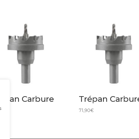
épan Carbure
Trépan Carbur
s
80
€
71,90
€