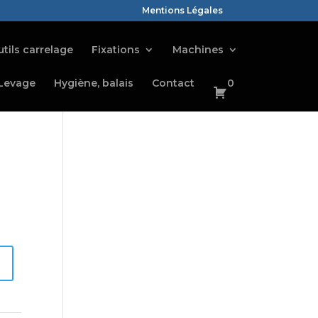
Mentions Légales
tils carrelage
Fixations
Machines
Levage
Hygiène, balais
Contact
0