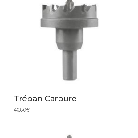
Trépan Carbure
46,80
€