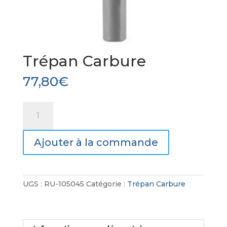
Trépan Carbure
77,80
€
quantité
de
Trépan
Ajouter à la commande
Carbure
UGS :
RU-105045
Catégorie :
Trépan Carbure