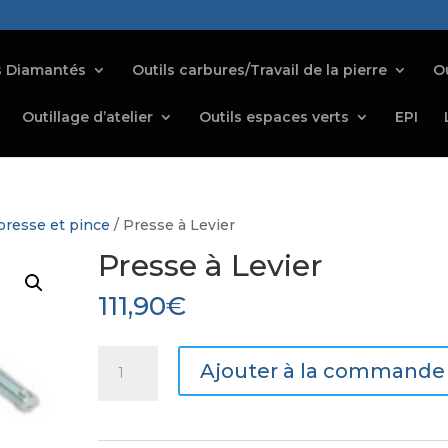
s Diamantés
Outils carbures/Travail de la pierre
Ou
Outillage d’atelier
Outils espaces verts
EPI
 presse et pince
/ Presse à Levier
Presse à Levier
111,90
€
quantité
Ajouter à la commande
de
Presse
à