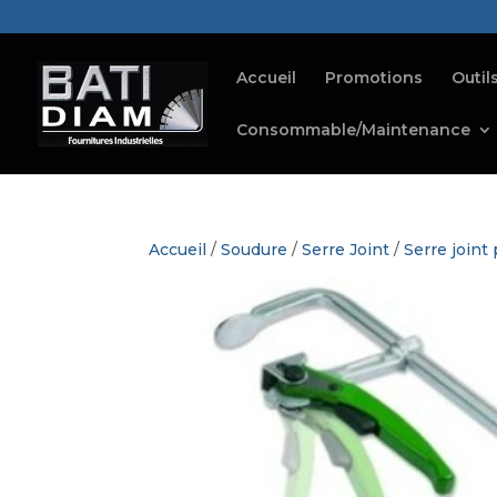
Accueil
Promotions
Outil
Consommable/Maintenance
Accueil
/
Soudure
/
Serre Joint
/
Serre joint