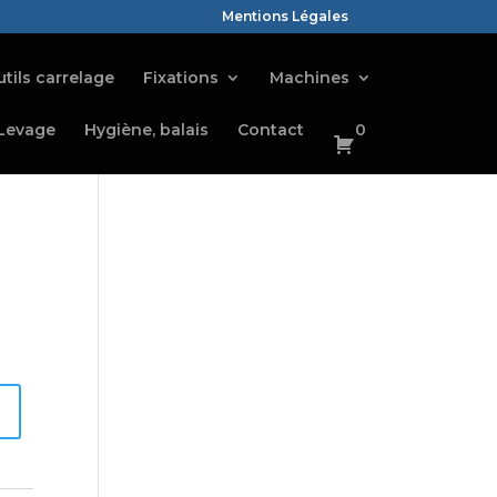
Mentions Légales
tils carrelage
Fixations
Machines
Levage
Hygiène, balais
Contact
0