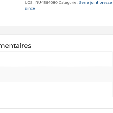
Levier
UGS :
RU-1564080
Catégorie :
Serre joint presse
pince
mentaires