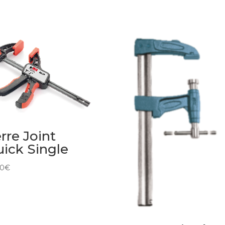
rre Joint
ick Single
60
€