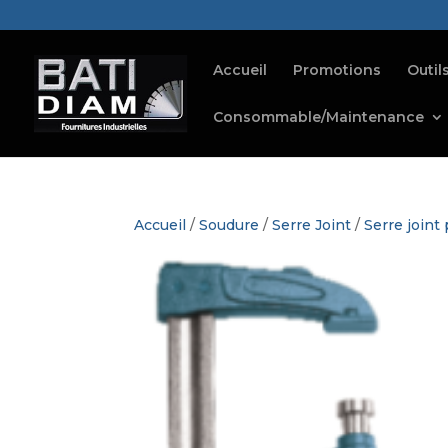
Accueil
Promotions
Outil
Consommable/Maintenance
Accueil
/
Soudure
/
Serre Joint
/
Serre joint