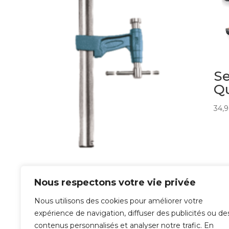
Se
Qu
34,
Serre Joint à
Pompe Super
Nous respectons votre vie privée
Extra
Nous utilisons des cookies pour améliorer votre
expérience de navigation, diffuser des publicités ou de
34,90
€
contenus personnalisés et analyser notre trafic. En