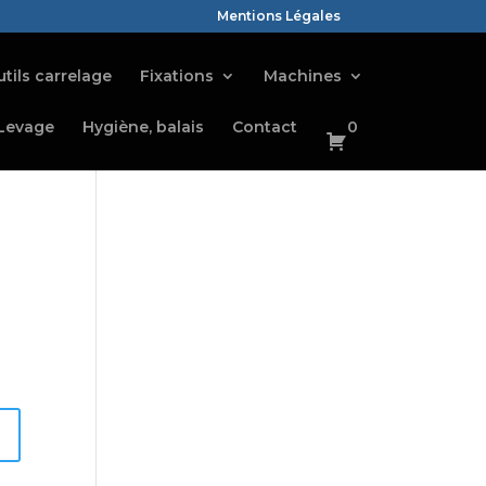
Mentions Légales
tils carrelage
Fixations
Machines
Levage
Hygiène, balais
Contact
0