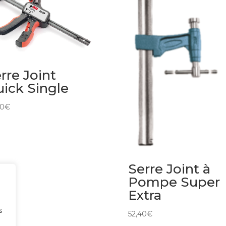
rre Joint
ick Single
90
€
Serre Joint à
Pompe Super
Extra
s
52,40
€