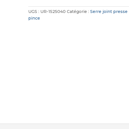
Joint
à
UGS :
UR-1525040
Catégorie :
Serre joint presse 
Pompe
pince
Super
Extra