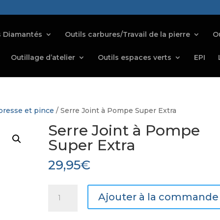
s Diamantés
Outils carbures/Travail de la pierre
Ou
Outillage d’atelier
Outils espaces verts
EPI
 presse et pince
/ Serre Joint à Pompe Super Extra
Serre Joint à Pompe
Super Extra
29,95
€
quantité
Ajouter à la commande
de
Serre