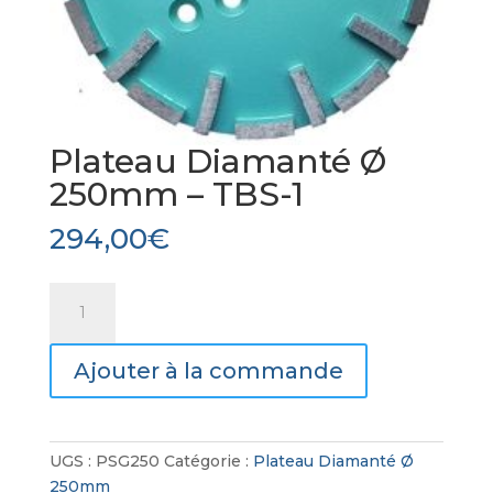
Plateau Diamanté Ø
250mm – TBS-1
294,00
€
quantité
de
Plateau
Ajouter à la commande
Diamanté
Ø
250mm
-
UGS :
PSG250
Catégorie :
Plateau Diamanté Ø
TBS-
250mm