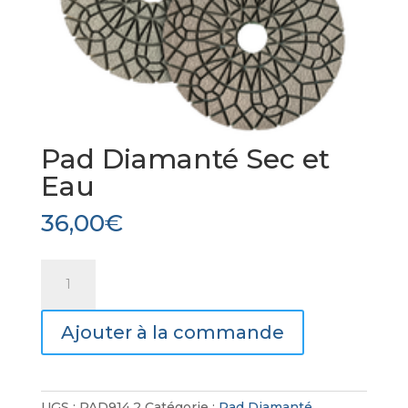
Pad Diamanté Sec et
Eau
36,00
€
quantité
de
Pad
Ajouter à la commande
Diamanté
Sec
et
Eau
UGS :
PAD914.2
Catégorie :
Pad Diamanté