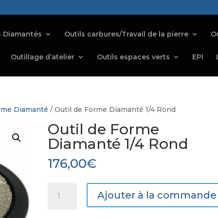
s Diamantés
Outils carbures/Travail de la pierre
Ou
Outillage d’atelier
Outils espaces verts
EPI
orme Diamanté
/ Outil de Forme Diamanté 1/4 Rond
Outil de Forme
Diamanté 1/4 Rond
176,00
€
quantité
Ajouter à la commande
de
Outil