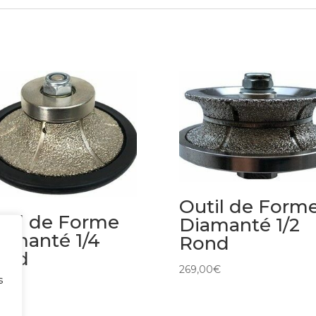
Outil de Form
til de Forme
Diamanté 1/2
amanté 1/4
Rond
ond
269,00
€
s
00
€