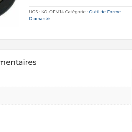
de
Forme
UGS :
KO-OFM14
Catégorie :
Outil de Forme
Diamanté
Diamanté
1/4
Rond
mentaires