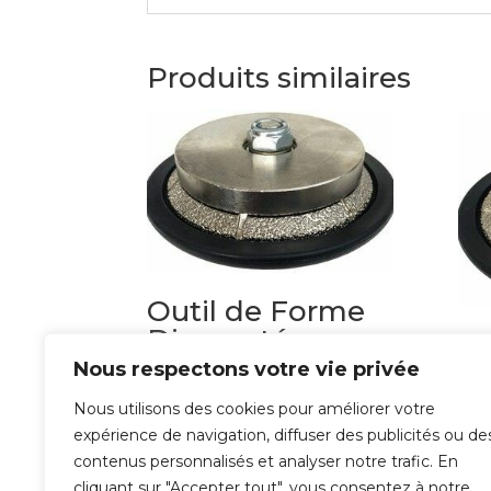
Produits similaires
Outil de Forme
Diamanté
Ou
Chanfrein 45°
Di
Nous respectons votre vie privée
R
135,00
€
Nous utilisons des cookies pour améliorer votre
expérience de navigation, diffuser des publicités ou de
155,
contenus personnalisés et analyser notre trafic. En
cliquant sur "Accepter tout", vous consentez à notre