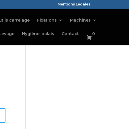
Mentions Légales
tils carrelage
Fixations
Machines
Levage
Hygiène, balais
Contact
0