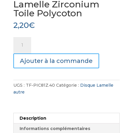
Lamelle Zirconium
Toile Polycoton
2,20
€
quantité
de
Lamelle
Ajouter à la commande
Zirconium
Toile
Polycoton
UGS :
TF-PIC81Z.40
Catégorie :
Disque Lamelle
autre
Description
Informations complémentaires