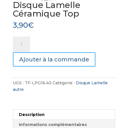
Disque Lamelle
Céramique Top
3,90
€
quantité
de
Disque
Ajouter à la commande
Lamelle
Céramique
Top
UGS :
TF-LPG16.40
Catégorie :
Disque Lamelle
autre
Description
Informations complémentaires