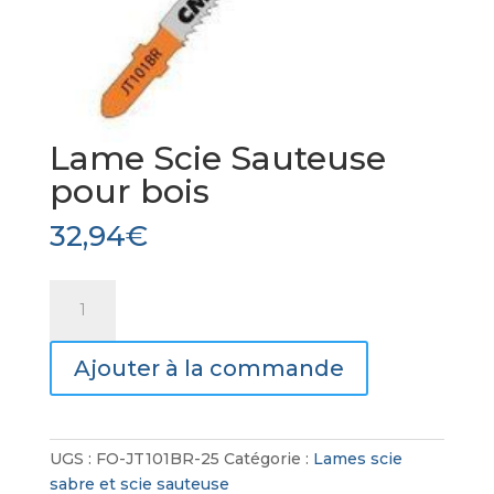
Lame Scie Sauteuse
pour bois
32,94
€
quantité
de
Lame
Ajouter à la commande
Scie
Sauteuse
pour
bois
UGS :
FO-JT101BR-25
Catégorie :
Lames scie
sabre et scie sauteuse