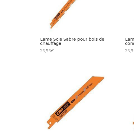
Lame Scie Sabre pour bois de
Lam
chauffage
con
26,96
€
26,9