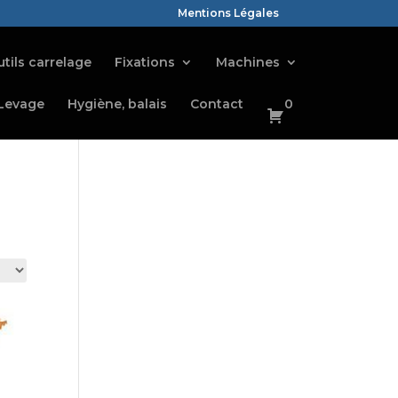
Mentions Légales
tils carrelage
Fixations
Machines
Levage
Hygiène, balais
Contact
0