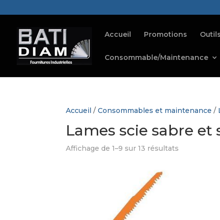
Accueil
Promotions
Outil
Consommable/Maintenance
Accueil
/
Consommables et maintenance
/
Lames scie sabre et 
Affichage de 1–9 sur 13 résultats