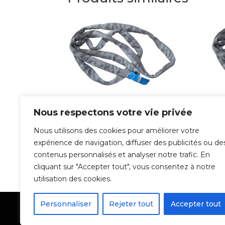
Élingues Rondes
Él
Nous respectons votre vie privée
C25
C
Nous utilisons des cookies pour améliorer votre
expérience de navigation, diffuser des publicités ou de
15,30
€
11,15
contenus personnalisés et analyser notre trafic. En
cliquant sur "Accepter tout", vous consentez à notre
utilisation des cookies.
Personnaliser
Rejeter tout
Accepter tout
Mentions Légales