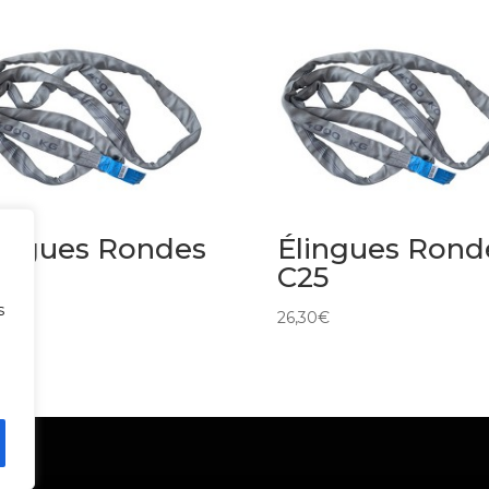
ingues Rondes
Élingues Rond
25
C25
s
€
26,30
€