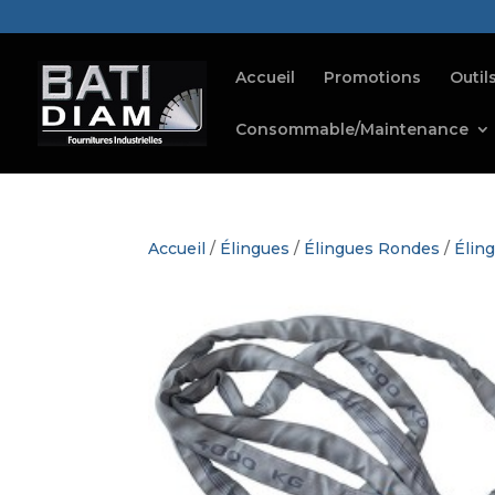
Accueil
Promotions
Outil
Consommable/Maintenance
Accueil
/
Élingues
/
Élingues Rondes
/
Élin