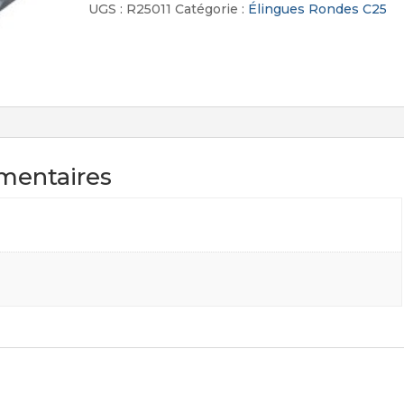
C25
UGS :
R25011
Catégorie :
Élingues Rondes C25
mentaires