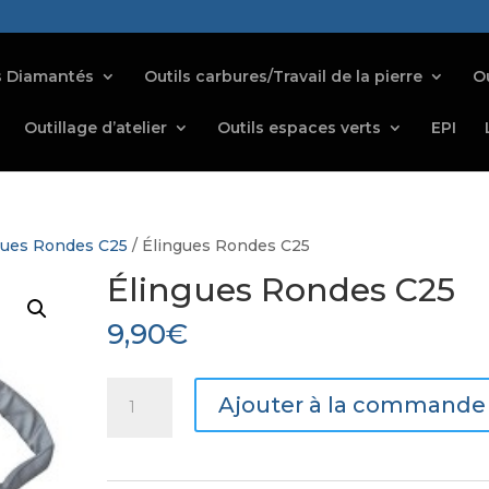
s Diamantés
Outils carbures/Travail de la pierre
Ou
Outillage d’atelier
Outils espaces verts
EPI
gues Rondes C25
/ Élingues Rondes C25
Élingues Rondes C25
9,90
€
quantité
Ajouter à la commande
de
Élingues
Rondes