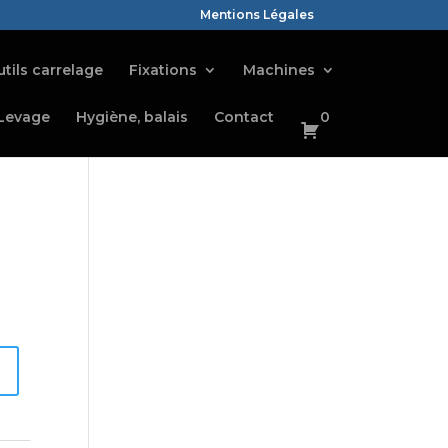
Mentions Légales
tils carrelage
Fixations
Machines
Levage
Hygiène, balais
Contact
0