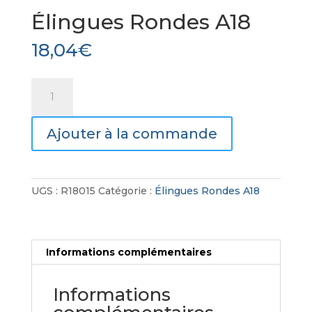
Élingues Rondes A18
18,04
€
quantité
de
Élingues
Ajouter à la commande
Rondes
A18
UGS :
R18015
Catégorie :
Élingues Rondes A18
Informations complémentaires
Informations