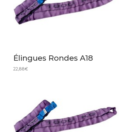
Élingues Rondes A18
22,88
€