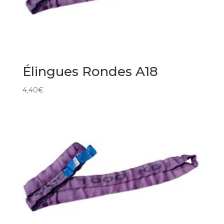
Élingues Rondes A18
4,40
€