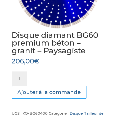
Disque diamant BG60
premium béton –
granit – Paysagiste
206,00
€
quantité
de
Disque
Ajouter à la commande
diamant
BG60
premium
béton
UGS :
KO-BG60400
Catégorie :
Disque Tailleur de
-