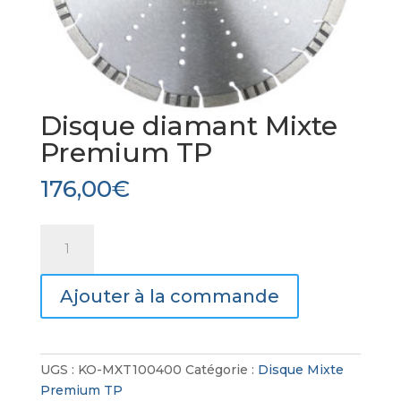
Disque diamant Mixte
Premium TP
176,00
€
quantité
de
Disque
Ajouter à la commande
diamant
Mixte
Premium
TP
UGS :
KO-MXT100400
Catégorie :
Disque Mixte
Premium TP