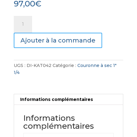
97,00
€
quantité
de
Couronne
Ajouter à la commande
diamant
à
sec
1"
UGS :
DI-KAT042
Catégorie :
Couronne à sec 1"
1/4
1/4
Informations complémentaires
Informations
complémentaires