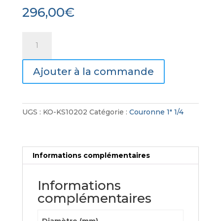
296,00
€
quantité
de
Couronne
Ajouter à la commande
diamant
1"
1/4
UGS :
KO-KS10202
Catégorie :
Couronne 1" 1/4
Informations complémentaires
Informations
complémentaires
Diamètre (mm)