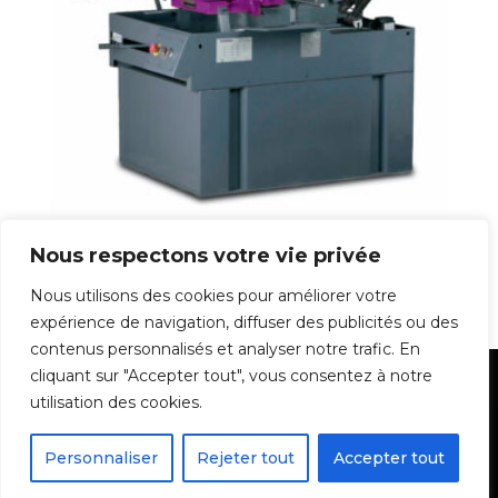
SCIE À RUBAN OPTIMUM S 350 DG
Nous respectons votre vie privée
5.559,00
€
Nous utilisons des cookies pour améliorer votre
expérience de navigation, diffuser des publicités ou des
contenus personnalisés et analyser notre trafic. En
cliquant sur "Accepter tout", vous consentez à notre
Mentions Légales
utilisation des cookies.
Personnaliser
Rejeter tout
Accepter tout
Batidiam - Tous droits réservés - 2022