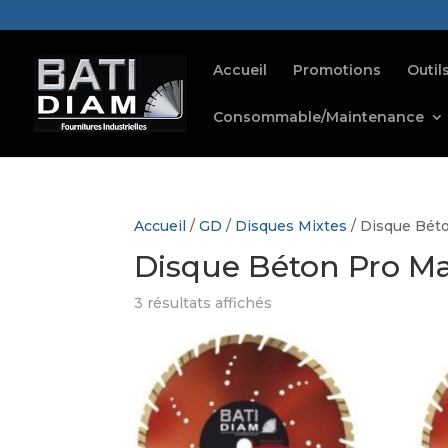
Accueil
Promotions
Outil
Consommable/Maintenance
Accueil
/
GD
/
Disques Mixtes
/ Disque Bét
Disque Béton Pro M
3 résultats affichés