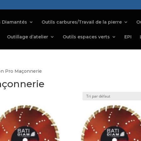
s Diamantés
Outils carbures/Travail de la pierre
Ou
Outillage d’atelier
Outils espaces verts
EPI
on Pro Maçonnerie
açonnerie