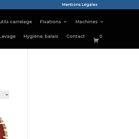
Mentions Légales
tils carrelage
Fixations
Machines
Levage
Hygiène, balais
Contact
0