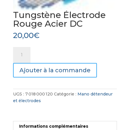
Tungstène Électrode
Rouge Acier DC
20,00
€
quantité
de
Tungstène
Ajouter à la commande
Électrode
Rouge
Acier
DC
UGS :
7 018 000 120
Catégorie :
Mano détendeur
et électrodes
Informations complémentaires