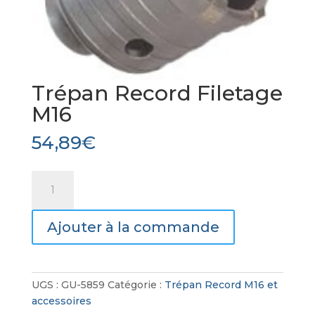
Trépan Record Filetage
M16
54,89
€
quantité
de
Trépan
Ajouter à la commande
Record
Filetage
M16
UGS :
GU-5859
Catégorie :
Trépan Record M16 et
accessoires