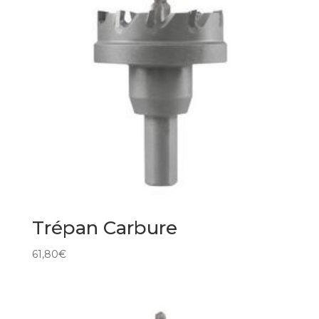
Trépan Carbure
61,80
€