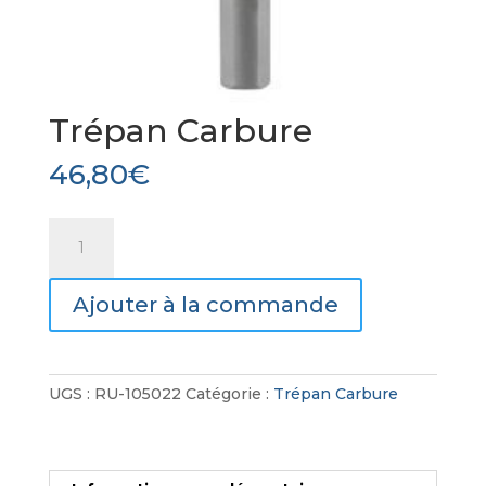
Trépan Carbure
46,80
€
quantité
de
Trépan
Ajouter à la commande
Carbure
UGS :
RU-105022
Catégorie :
Trépan Carbure