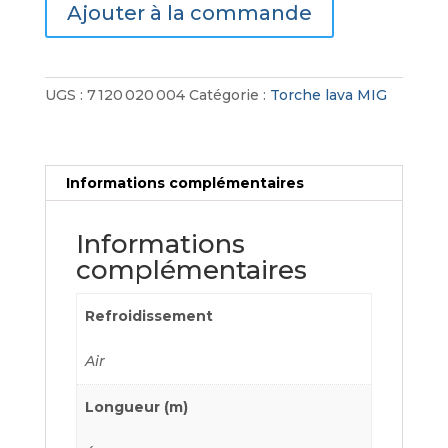
Ajouter à la commande
Lava
MIG
25
UGS :
7 120 020 004
Catégorie :
Torche lava MIG
Informations complémentaires
Informations
complémentaires
Refroidissement
Air
Longueur (m)