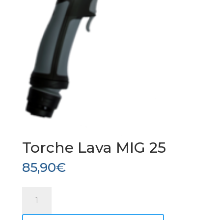
Torche Lava MIG 25
85,90
€
quantité
de
Torche