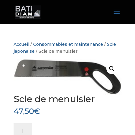
Accueil
/
Consommables et maintenance
/
Scie
japonaise
/ Scie de menuisier
Scie de menuisier
47,50
€
quantité
de