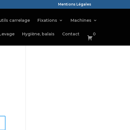
Mentions Légales
tils carrelage
Fixations
Machines
Levage
Hygiène, balais
Contact
0