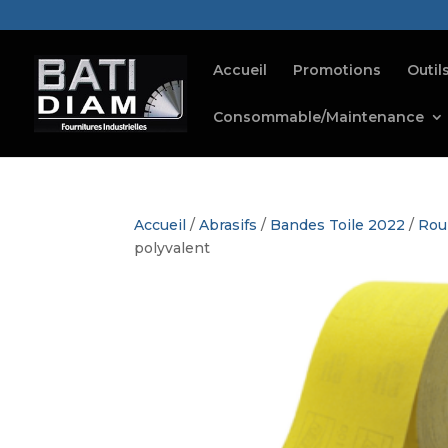
Accueil
Promotions
Outil
Consommable/Maintenance
Accueil
/
Abrasifs
/
Bandes Toile 2022
/
Rou
polyvalent