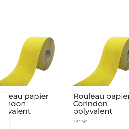
uleau papier
Rouleau papie
rindon
Corindon
lyvalent
polyvalent
s
5
€
38,26
€