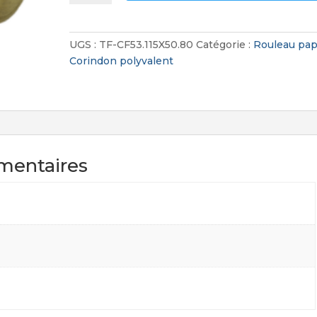
Rouleau
papier
Corindon
UGS :
TF-CF53.115X50.80
Catégorie :
Rouleau pap
polyvalent
Corindon polyvalent
mentaires