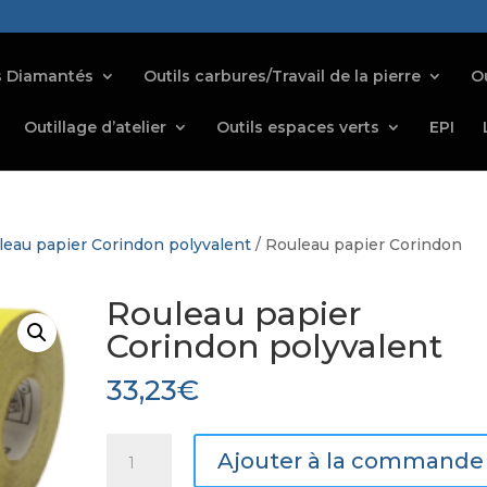
s Diamantés
Outils carbures/Travail de la pierre
Ou
Outillage d’atelier
Outils espaces verts
EPI
leau papier Corindon polyvalent
/ Rouleau papier Corindon
Rouleau papier
Corindon polyvalent
33,23
€
quantité
Ajouter à la commande
de