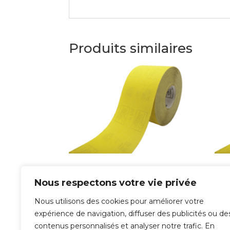
Produits similaires
Rouleau papier
Ro
Corindon
Co
Nous respectons votre vie privée
polyvalent
po
Nous utilisons des cookies pour améliorer votre
expérience de navigation, diffuser des publicités ou de
29,05
€
29,0
contenus personnalisés et analyser notre trafic. En