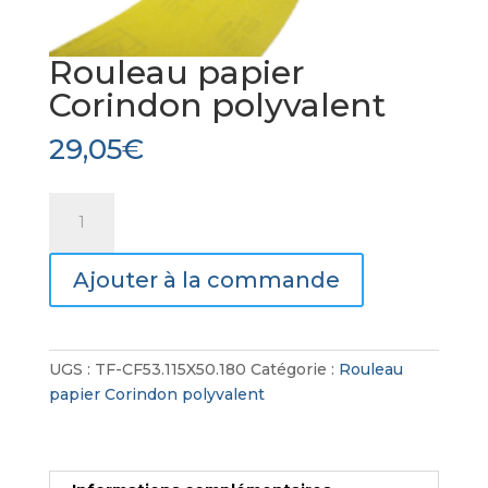
Rouleau papier
Corindon polyvalent
29,05
€
quantité
de
Rouleau
Ajouter à la commande
papier
Corindon
polyvalent
UGS :
TF-CF53.115X50.180
Catégorie :
Rouleau
papier Corindon polyvalent