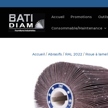
Accueil
Promotions
Outil
Consommable/Maintenance
Accueil
/
Abrasifs
/
RAL 2022
/
Roue à lamell