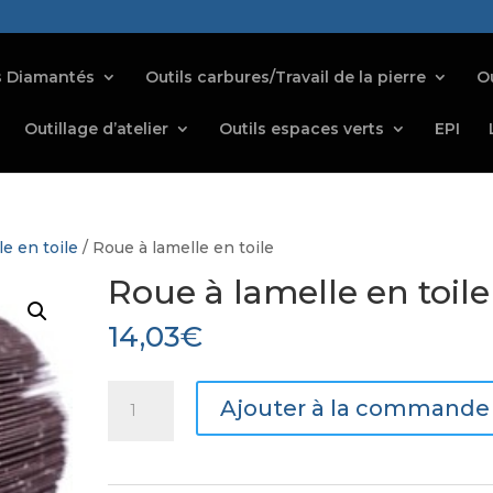
s Diamantés
Outils carbures/Travail de la pierre
Ou
Outillage d’atelier
Outils espaces verts
EPI
e en toile
/ Roue à lamelle en toile
Roue à lamelle en toile
14,03
€
quantité
Ajouter à la commande
de
Roue
à