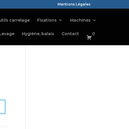
Mentions Légales
tils carrelage
Fixations
Machines
Levage
Hygiène, balais
Contact
0