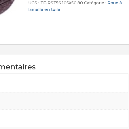
lamelle
UGS :
TF-RST56.105X50.80
Catégorie :
Roue à
en
lamelle en toile
toile
mentaires