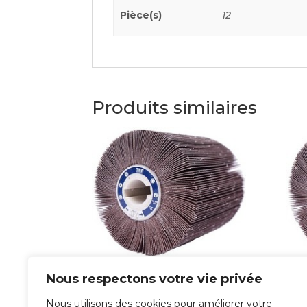
Pièce(s)
12
Produits similaires
Roue à lamelle
Ro
Nous respectons votre vie privée
en toile
en
Nous utilisons des cookies pour améliorer votre