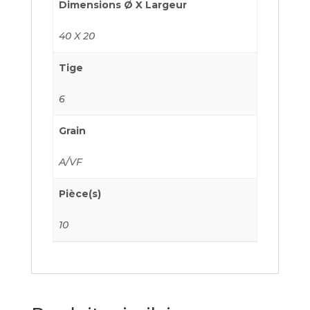
Dimensions Ø X Largeur
40 X 20
Tige
6
Grain
A/VF
Pièce(s)
10