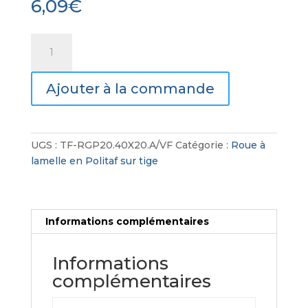
6,09
€
quantité
de
Roue
Ajouter à la commande
à
lamelle
en
Politaf
UGS :
TF-RGP20.40X20.A/VF
Catégorie :
Roue à
sur
lamelle en Politaf sur tige
tige
Informations complémentaires
Informations
complémentaires