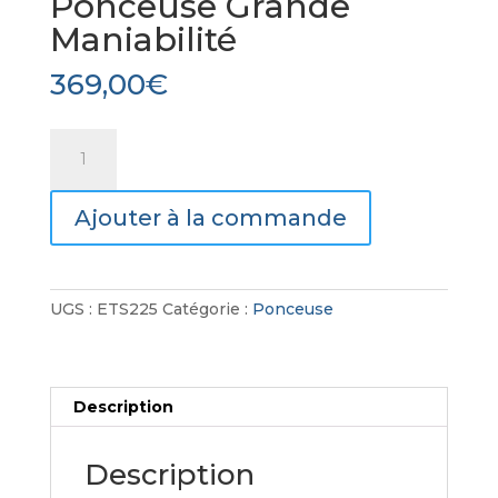
Ponceuse Grande
Maniabilité
369,00
€
quantité
de
Ponceuse
Ajouter à la commande
Grande
Maniabilité
UGS :
ETS225
Catégorie :
Ponceuse
Description
Description