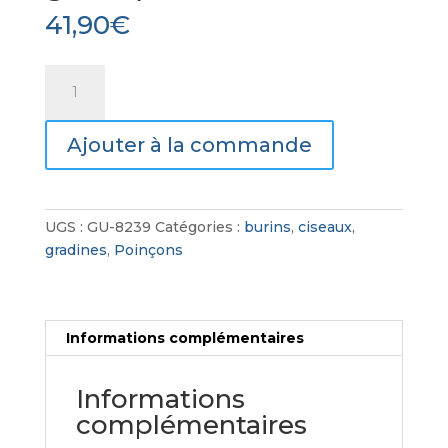
41,90
€
quantité
de
Poinçon
Ajouter à la commande
Finition
Tungstène
(Marbre
et
UGS :
GU-8239
Catégories :
burins
,
ciseaux
,
granit)
gradines
,
Poinçons
Informations complémentaires
Informations
complémentaires