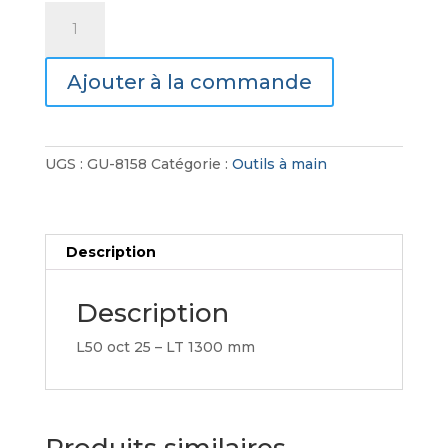
quantité
de
Pince
Ajouter à la commande
de
Pose
en
Acier
UGS :
GU-8158
Catégorie :
Outils à main
Forgé
Description
Description
L50 oct 25 – LT 1300 mm