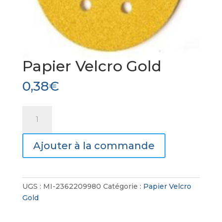
Papier Velcro Gold
0,38
€
quantité
de
Papier
Ajouter à la commande
Velcro
Gold
UGS :
MI-2362209980
Catégorie :
Papier Velcro
Gold