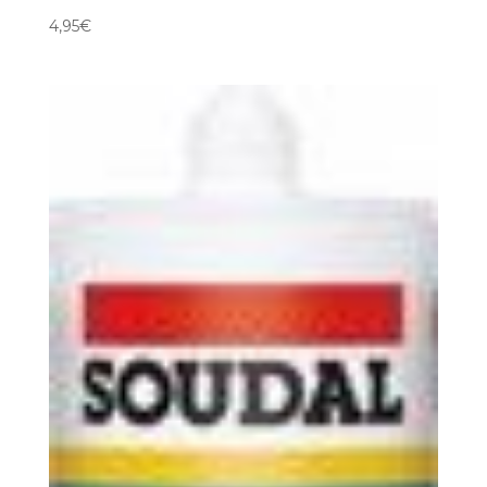
4,95
€