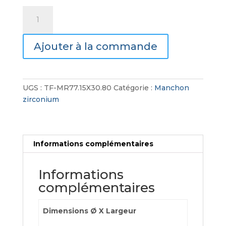
quantité
de
Manchon
Ajouter à la commande
zirconium
UGS :
TF-MR77.15X30.80
Catégorie :
Manchon
zirconium
Informations complémentaires
Informations
complémentaires
Dimensions Ø X Largeur