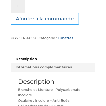
quantité
de
Lunettes
Ajouter à la commande
Pokelux
23g
UGS :
EP-60550
Catégorie :
Lunettes
Description
Informations complémentaires
Description
Branche et Monture : Polycarbonate
incolore
Oculaire : Incolore – Anti Buée.