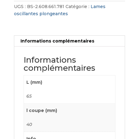
pour
UGS :
BS-2.608.661.781
Catégorie :
Lames
bois
oscillantes plongeantes
et
métal
Informations complémentaires
Informations
complémentaires
L (mm)
65
l coupe (mm)
40
Info