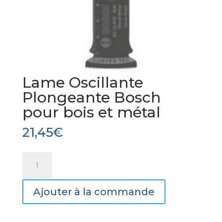
Lame Oscillante
Plongeante Bosch
pour bois et métal
21,45
€
quantité
de
Lame
Ajouter à la commande
Oscillante
Plongeante
Bosch