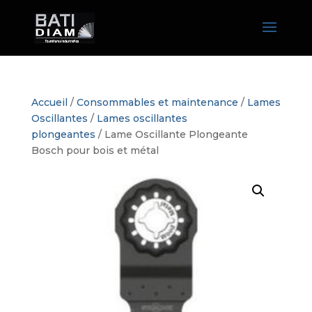
Accueil
/
Consommables et maintenance
/
Lames
Oscillantes
/
Lames oscillantes
plongeantes
/ Lame Oscillante Plongeante
Bosch pour bois et métal