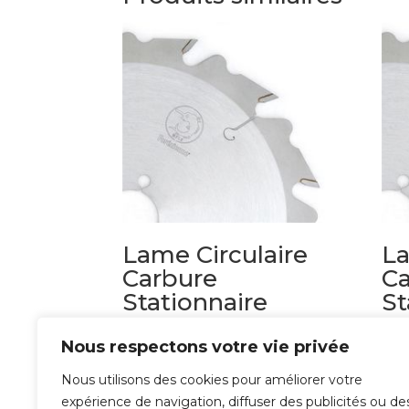
Lame Circulaire
La
Carbure
Ca
Stationnaire
St
denture biseau
de
alterné
tr
Nous respectons votre vie privée
polyvalent
Nous utilisons des cookies pour améliorer votre
76,
expérience de navigation, diffuser des publicités ou de
93,14
€