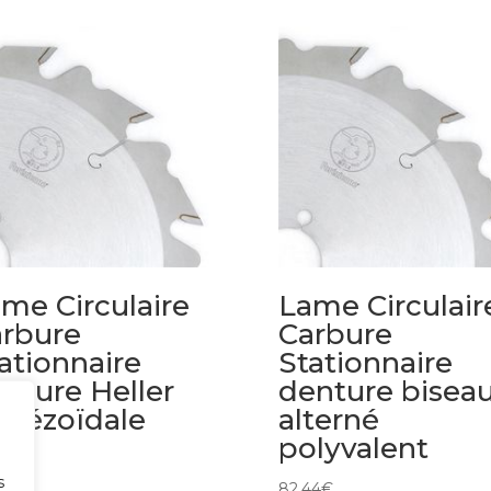
me Circulaire
Lame Circulair
rbure
Carbure
ationnaire
Stationnaire
nture Heller
denture bisea
apézoïdale
alterné
polyvalent
60
€
s
82,44
€