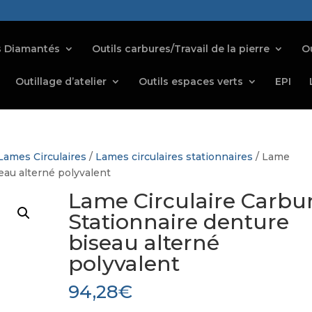
s Diamantés
Outils carbures/Travail de la pierre
Ou
Outillage d’atelier
Outils espaces verts
EPI
Lames Circulaires
/
Lames circulaires stationnaires
/ Lame
eau alterné polyvalent
Lame Circulaire Carbu
Stationnaire denture
biseau alterné
polyvalent
94,28
€