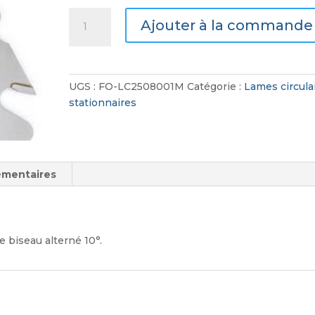
quantité
Ajouter à la commande
de
Lame
Circulaire
Carbure
UGS :
FO-LC2508001M
Catégorie :
Lames circula
Stationnaire
stationnaires
denture
biseau
alterné
polyvalent
émentaires
e biseau alterné 10°.