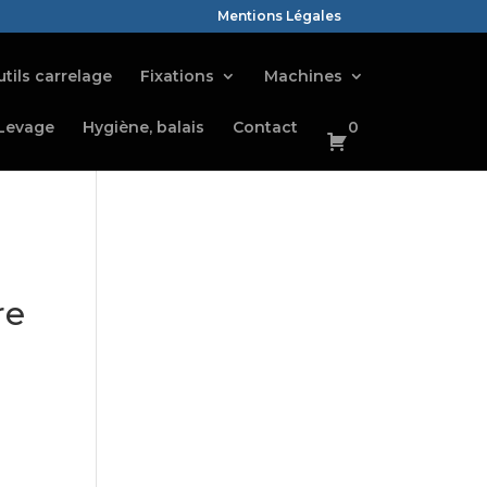
Mentions Légales
tils carrelage
Fixations
Machines
Levage
Hygiène, balais
Contact
0
re