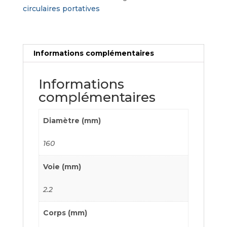
bois
circulaires portatives
et
dérivés
Informations complémentaires
Informations
complémentaires
Diamètre (mm)
160
Voie (mm)
2.2
Corps (mm)