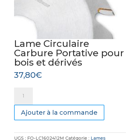
Lame Circulaire
Carbure Portative pour
bois et dérivés
37,80
€
quantité
de
Lame
Ajouter à la commande
Circulaire
Carbure
Portative
pour
UGS :
FO-LC1602412M
Catégorie :
Lames